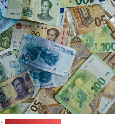
то:
Eric Prouzet / unsplash.com