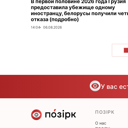
В первой половине 2026 года Грузия
предоставила убежище одному
иностранцу, белорусы получили че
отказа (подробно)
14:04
06.08.2026
П
У вас е
ПОЗІРК
О нас