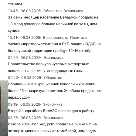
техники
10:45
06.08.2026
Общество, Экономика
За семь месяцев население Беларуси продало на
1,3 млрд долларов больше наличной валюты, чем
купило
10:41
06.08.2026
Безопасность, Политика
Учения миротворческих сил и РХБ-защиты ОДКБ на
белорусской территории пройдут 12–16 октября
09:59
06.08.2026
Экономика
Правительство вернуло нулевые экспортные
пошлины на легкие углеводородные газы
09:43
06.08.2026
Общество
Обвиненный в выращивании конопли и хранении
более 25 кг марихуаны житель Жлобина предстанет
перед судом
09:19
06.08.2026
Экономика
Второй энергоблок БелАЭС возвращен в работу
08:56
06.08.2026
Экономика
В июле 2026-го "БелДжи" продал на рынке РФ на
четверть меньше новых автомобилей, чем годом