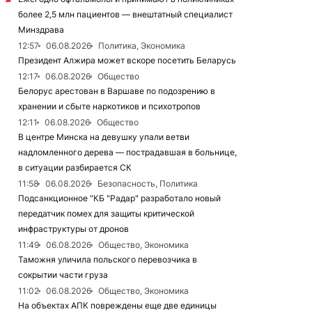
более 2,5 млн пациентов — внештатный специалист
Минздрава
12:57
06.08.2026
Политика, Экономика
Президент Алжира может вскоре посетить Беларусь
12:17
06.08.2026
Общество
Белорус арестован в Варшаве по подозрению в
хранении и сбыте наркотиков и психотропов
12:11
06.08.2026
Общество
В центре Минска на девушку упали ветви
надломленного дерева — пострадавшая в больнице,
в ситуации разбирается СК
11:58
06.08.2026
Безопасность, Политика
Подсанкционное "КБ "Радар" разработало новый
передатчик помех для защиты критической
инфраструктуры от дронов
11:49
06.08.2026
Общество, Экономика
Таможня уличила польского перевозчика в
сокрытии части груза
11:02
06.08.2026
Общество, Экономика
На объектах АПК повреждены еще две единицы