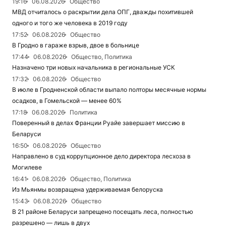
19:16
06.08.2026
Общество
МВД отчиталось о раскрытии дела ОПГ, дважды похитившей
одного и того же человека в 2019 году
17:52
06.08.2026
Общество
В Гродно в гараже взрыв, двое в больнице
17:44
06.08.2026
Общество, Политика
Назначено три новых начальника в региональные УСК
17:32
06.08.2026
Общество
В июле в Гродненской области выпало полторы месячные нормы
осадков, в Гомельской — менее 60%
17:18
06.08.2026
Политика
Поверенный в делах Франции Руайе завершает миссию в
Беларуси
16:50
06.08.2026
Общество
Направлено в суд коррупционное дело директора лесхоза в
Могилеве
16:41
06.08.2026
Общество, Политика
Из Мьянмы возвращена удерживаемая белоруска
15:43
06.08.2026
Общество
В 21 районе Беларуси запрещено посещать леса, полностью
разрешено — лишь в двух