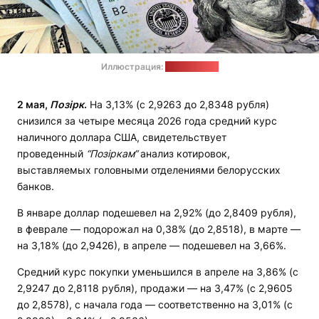
Иллюстрация:
pixabay.com
2 мая,
Позірк
.
На 3,13% (с 2,9263 до 2,8348 рубля)
снизился за четыре месяца 2026 года средний курс
наличного доллара США, свидетельствует
проведенный
“Позіркам“
анализ котировок,
выставляемых головными отделениями белорусских
банков.
В январе доллар подешевел на 2,92% (до 2,8409 рубля),
в феврале — подорожал на 0,38% (до 2,8518), в марте —
на 3,18% (до 2,9426), в апреле — подешевел на 3,66%.
Средний курс покупки уменьшился в апреле на 3,86% (с
2,9247 до 2,8118 рубля), продажи — на 3,47% (с 2,9605
до 2,8578), с начала года — соответственно на 3,01% (с