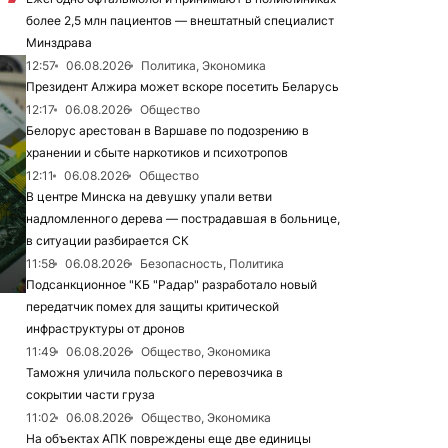
более 2,5 млн пациентов — внештатный специалист
Минздрава
12:57
06.08.2026
Политика, Экономика
Президент Алжира может вскоре посетить Беларусь
12:17
06.08.2026
Общество
Белорус арестован в Варшаве по подозрению в
хранении и сбыте наркотиков и психотропов
12:11
06.08.2026
Общество
В центре Минска на девушку упали ветви
надломленного дерева — пострадавшая в больнице,
в ситуации разбирается СК
11:58
06.08.2026
Безопасность, Политика
Подсанкционное "КБ "Радар" разработало новый
передатчик помех для защиты критической
инфраструктуры от дронов
11:49
06.08.2026
Общество, Экономика
Таможня уличила польского перевозчика в
сокрытии части груза
11:02
06.08.2026
Общество, Экономика
На объектах АПК повреждены еще две единицы