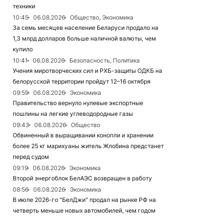
техники
10:45
06.08.2026
Общество, Экономика
За семь месяцев население Беларуси продало на
1,3 млрд долларов больше наличной валюты, чем
купило
10:41
06.08.2026
Безопасность, Политика
Учения миротворческих сил и РХБ-защиты ОДКБ на
белорусской территории пройдут 12–16 октября
09:59
06.08.2026
Экономика
Правительство вернуло нулевые экспортные
пошлины на легкие углеводородные газы
09:43
06.08.2026
Общество
Обвиненный в выращивании конопли и хранении
более 25 кг марихуаны житель Жлобина предстанет
перед судом
09:19
06.08.2026
Экономика
Второй энергоблок БелАЭС возвращен в работу
08:56
06.08.2026
Экономика
В июле 2026-го "БелДжи" продал на рынке РФ на
четверть меньше новых автомобилей, чем годом