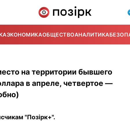
КА
ЭКОНОМИКА
ОБЩЕСТВО
АНАЛИТИКА
БЕЗОП
место на территории бывшего
ллара в апреле, четвертое —
обно)
счикам "Позірк+".