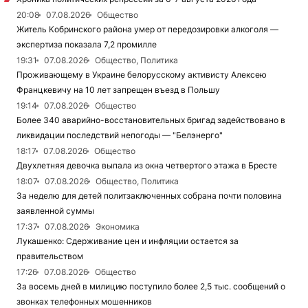
20:08
07.08.2026
Общество
Житель Кобринского района умер от передозировки алкоголя —
экспертиза показала 7,2 промилле
19:31
07.08.2026
Общество, Политика
Проживающему в Украине белорусскому активисту Алексею
Францкевичу на 10 лет запрещен въезд в Польшу
19:14
07.08.2026
Общество
Более 340 аварийно-восстановительных бригад задействовано в
ликвидации последствий непогоды — "Белэнерго"
18:17
07.08.2026
Общество
Двухлетняя девочка выпала из окна четвертого этажа в Бресте
18:07
07.08.2026
Общество, Политика
За неделю для детей политзаключенных собрана почти половина
заявленной суммы
17:37
07.08.2026
Экономика
Лукашенко: Сдерживание цен и инфляции остается за
правительством
17:26
07.08.2026
Общество
За восемь дней в милицию поступило более 2,5 тыс. сообщений о
звонках телефонных мошенников