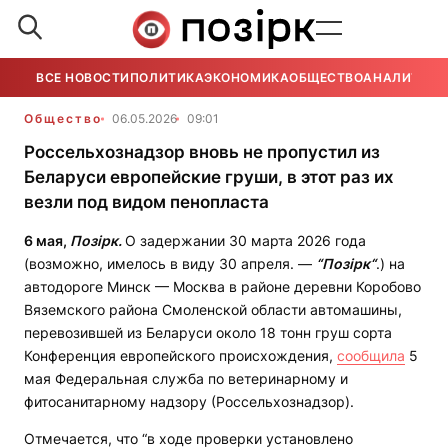
ВСЕ НОВОСТИ
ПОЛИТИКА
ЭКОНОМИКА
ОБЩЕСТВО
АНАЛИТИКА
Общество
06.05.2026
09:01
Россельхознадзор вновь не пропустил из
Беларуси европейские груши, в этот раз их
везли под видом пенопласта
6 мая,
Позірк.
О задержании 30 марта 2026 года
(возможно, имелось в виду 30 апреля. —
“Позірк“
.) на
автодороге Минск — Москва в районе деревни Коробово
Вяземского района Смоленской области автомашины,
перевозившей из Беларуси около 18 тонн груш сорта
Конференция европейского происхождения,
сообщила
5
мая Федеральная служба по ветеринарному и
фитосанитарному надзору (Россельхознадзор).
Отмечается, что “в ходе проверки установлено