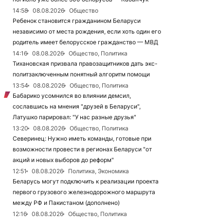
14:58
08.08.2026
Общество
Ребенок становится гражданином Беларуси
независимо от места рождения, если хоть один его
родитель имеет белорусское гражданство — МВД
14:16
08.08.2026
Общество, Политика
Тихановская призвала правозащитников дать экс-
политзаключенным понятный алгоритм помощи
13:54
08.08.2026
Общество, Политика
Бабарико усомнился во влиянии демсил,
сославшись на мнения "друзей в Беларуси",
Латушко парировал: "У нас разные друзья"
13:20
08.08.2026
Общество, Политика
Северинец: Нужно иметь команды, готовые при
возможности провести в регионах Беларуси "от
акций и новых выборов до реформ"
12:51
08.08.2026
Политика, Экономика
Беларусь могут подключить к реализации проекта
первого грузового железнодорожного маршрута
между РФ и Пакистаном (дополнено)
12:16
08.08.2026
Общество, Политика