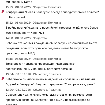
Минобороны Китая
15:53
08.08.2026
Общество, Политика
Конференция "Новая Беларусь" всегда приводит к "смене политик"
— Барковский
15:22
08.08.2026
Общество, Политика
В войне против Украины с российской стороны погибло уже более
500 белорусов — Кабанчук
14:58
08.08.2026
Общество
Ребенок становится гражданином Беларуси независимо от места
рождения, если хоть один его родитель имеет белорусское
гражданство — МВД
14:16
08.08.2026
Общество, Политика
Тихановская призвала правозащитников дать экс-
политзаключенным понятный алгоритм помощи
13:54
08.08.2026
Общество, Политика
Бабарико усомнился во влиянии демсил, сославшись на мнения
"друзей в Беларуси", Латушко парировал: "У нас разные друзья"
13:20
08.08.2026
Общество, Политика
Северинец: Нужно иметь команды, готовые при возможности
провести в регионах Беларуси "от акций и новых выборов до
реформ"