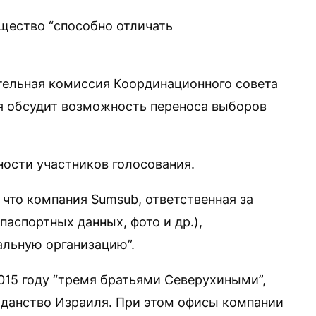
щество “способно отличать
ательная комиссия Координационного совета
ая обсудит возможность переноса выборов
ости участников голосования.
, что компания Sumsub, ответственная за
аспортных данных, фото и др.),
альную организацию”.
015 году “тремя братьями Северухиными”,
жданство Израиля. При этом офисы компании