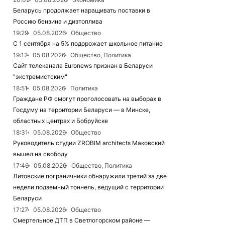
Беларусь продолжает наращивать поставки в
Россию бензина и дизтоплива
19:29
05.08.2026
Общество
С 1 сентября на 5% подорожает школьное питание
19:12
05.08.2026
Общество, Политика
Сайт телеканала Euronews признан в Беларуси
"экстремистским"
18:51
05.08.2026
Политика
Граждане РФ смогут проголосовать на выборах в
Госдуму на территории Беларуси — в Минске,
областных центрах и Бобруйске
18:31
05.08.2026
Общество
Руководитель студии ZROBIM architects Маковский
вышел на свободу
17:46
05.08.2026
Общество, Политика
Литовские пограничники обнаружили третий за две
недели подземный тоннель, ведущий с территории
Беларуси
17:27
05.08.2026
Общество
Смертельное ДТП в Светлогорском районе —