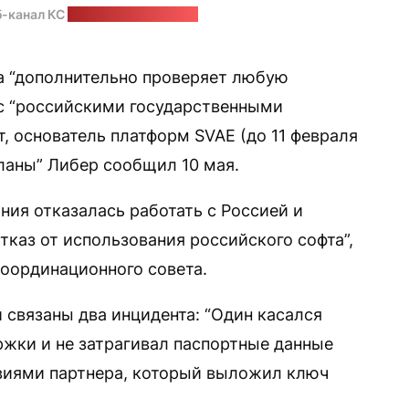
б-канал КС
Стоп-кадр: "Позірк"
 “дополнительно проверяет любую
с “российскими государственными
, основатель платформ SVAE (до 11 февраля
сланы” Либер сообщил 10 мая.
ния отказалась работать с Россией и
каз от использования российского софта”,
оординационного совета.
 связаны два инцидента: “Один касался
ржки и не затрагивал паспортные данные
твиями партнера, который выложил ключ