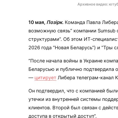
Архивное видео: юту
10 мая,
Позірк
.
Команда Павла Либера
возможную связь” компании Sumsub 
структурами”. Об этом ИТ-специалист
2026 года “Новая Беларусь“) и “Тры 
“После начала войны в Украине компа
Беларусью и публично подтвердила от
—
цитирует
Либера телеграм-канал К
Он подтвердил, что с компанией были
утечки из внутренней системы подде
клиентов. Второй был связан с дейс
доступа в открытый доступ”.