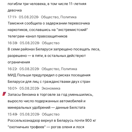
погибли три человека, в том числе 11-летняя
девочка
17:11
05.08.2026
Общество, Политика
Таможня сообщила о задержании перевозчика
наркотиков, сославшись на "экстремистский"
телеграм-канал правозащитников
16:38
05.08.2026
Общество
В семи районах Беларуси запрещено посещать леса,
разрешено — в пяти, в остальных действуют
ограничения
16:22
05.08.2026
Общество, Политика
МИД Польши предупредил о рисках посещения
Беларуси для лиц с гражданствами двух стран
16:01
05.08.2026
Экономика
Запасы бензина в торговле за год уменьшились,
выросло число подержанных автомобилей и
минеральных удобрений — данные Белстата
15:48
05.08.2026
Общество
Россельхознадзор вернул в Беларусь почти 900 кг
"охотничьих трофеев" — рогов оленя и лося