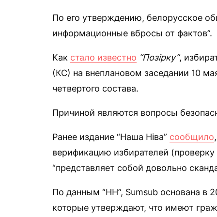
По его утверждению, белорусское об
информационные вбросы от фактов”.
Как
стало известно
“Позірку”
, избир
(КС) на внеплановом заседании 10 м
четвертого состава.
Причиной являются вопросы безопасн
Ранее издание “Наша Ніва”
сообщило
верификацию избирателей (проверку п
“представляет собой довольно сканд
По данным “НН”, Sumsub основана в 2
которые утверждают, что имеют гра