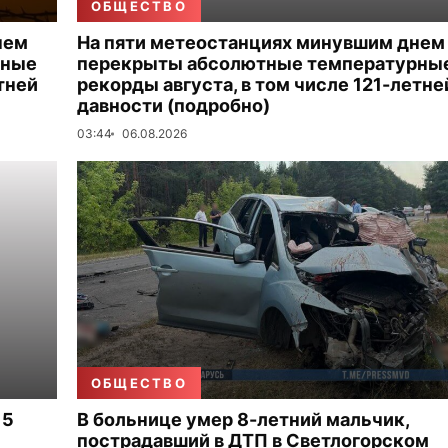
ОБЩЕСТВО
нем
На пяти метеостанциях минувшим днем
рные
перекрыты абсолютные температурны
тней
рекорды августа, в том числе 121-летне
давности (подробно)
03:44
06.08.2026
ОБЩЕСТВО
 5
В больнице умер 8-летний мальчик,
пострадавший в ДТП в Светлогорском