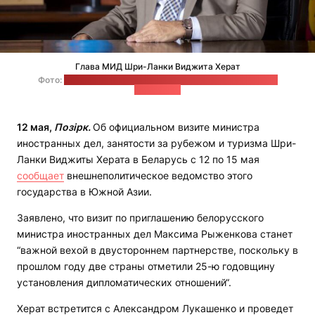
Глава МИД Шри-Ланки Виджита Херат
Фото:
пресс-служба ланкийского внешнеполитического
ведомства
12 мая,
Позірк.
Об официальном визите министра
иностранных дел, занятости за рубежом и туризма Шри-
Ланки Виджиты Херата в Беларусь с 12 по 15 мая
сообщает
внешнеполитическое ведомство этого
государства в Южной Азии.
Заявлено, что визит по приглашению белорусского
министра иностранных дел Максима Рыженкова станет
“важной вехой в двустороннем партнерстве, поскольку в
прошлом году две страны отметили 25-ю годовщину
установления дипломатических отношений“.
Херат встретится с Александром Лукашенко и проведет