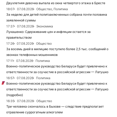
Двухлетняя девочка выпала из окна четвертого этажа в Бресте
18:07
07.08.2026
Общество, Политика
За неделю для детей политзаключенных собрана почти половина
заявленной суммы
17:37
07.08.2026
Экономика
Лукашенко: Сдерживание цен и инфляции остается за
правительством
17:26
07.08.2026
Общество
За восемь дней в милицию поступило более 2,5 тыс. сообщений о
звонках телефонных мошенников
17:11
07.08.2026
Политика
Военно-политическое руководство Беларуси будет привлечено к
ответственности за соучастие в российской агрессии — Латушко
16:57
07.08.2026
Политика
Военно-политическое руководство Беларуси будет привлечено к
ответственности за соучастие в российской агрессии — Латушко
(подробно)
16:35
07.08.2026
Общество
Три человека скончалось в Быхове — следствие предполагает
отравление суррогатным алкоголем