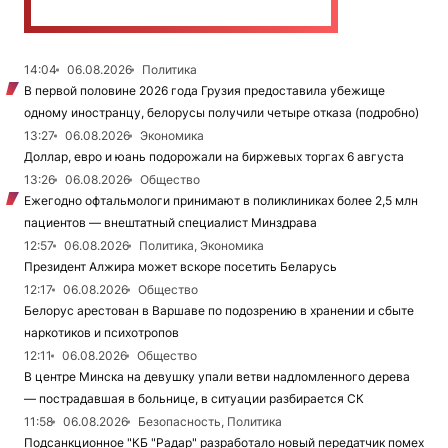
14:04
06.08.2026
Политика
В первой половине 2026 года Грузия предоставила убежище
одному иностранцу, белорусы получили четыре отказа (подробно)
13:27
06.08.2026
Экономика
Доллар, евро и юань подорожали на биржевых торгах 6 августа
13:26
06.08.2026
Общество
Ежегодно офтальмологи принимают в поликлиниках более 2,5 млн
пациентов — внештатный специалист Минздрава
12:57
06.08.2026
Политика, Экономика
Президент Алжира может вскоре посетить Беларусь
12:17
06.08.2026
Общество
Белорус арестован в Варшаве по подозрению в хранении и сбыте
наркотиков и психотропов
12:11
06.08.2026
Общество
В центре Минска на девушку упали ветви надломленного дерева
— пострадавшая в больнице, в ситуации разбирается СК
11:58
06.08.2026
Безопасность, Политика
Подсанкционное "КБ "Радар" разработало новый передатчик помех