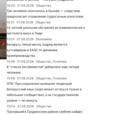
16:35
07.08.2026
Общество
Три человека скончалось в Быхове — следствие
предполагает отравление суррогатным алкоголем
16:21
07.08.2026
Общество
14-летний школьник обстрелял из пневматического
пистолета киоск в Лиде
15:57
07.08.2026
Экономика
Беларусь пятый месяц подряд является
аутсайдером в ЕАЭС по динамике
промпроизводства
15:49
07.08.2026
Общество, Политика
В “список экстремистов“ добавлено еще четыре
человека
15:45
07.08.2026
Общество, Политика
ОПК: При сохранении нынешних тенденций
белорусский язык скоро может остаться только в
небольших сообществах, а на государственном
уровне — исчезнуть
15:03
07.08.2026
Общество
Пропавший в Гродненском районе грибник найден