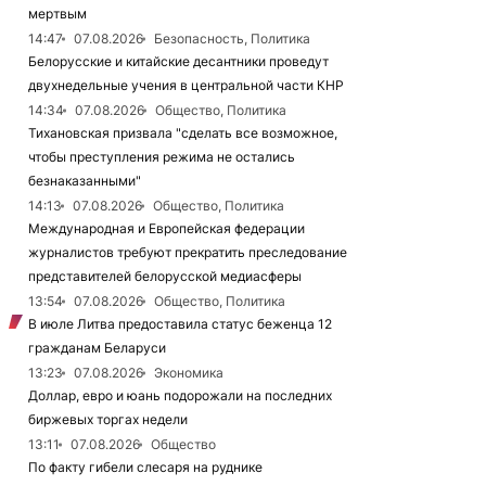
мертвым
14:47
07.08.2026
Безопасность, Политика
Белорусские и китайские десантники проведут
двухнедельные учения в центральной части КНР
14:34
07.08.2026
Общество, Политика
Тихановская призвала "сделать все возможное,
чтобы преступления режима не остались
безнаказанными"
14:13
07.08.2026
Общество, Политика
Международная и Европейская федерации
журналистов требуют прекратить преследование
представителей белорусской медиасферы
13:54
07.08.2026
Общество, Политика
В июле Литва предоставила статус беженца 12
гражданам Беларуси
13:23
07.08.2026
Экономика
Доллар, евро и юань подорожали на последних
биржевых торгах недели
13:11
07.08.2026
Общество
По факту гибели слесаря на руднике