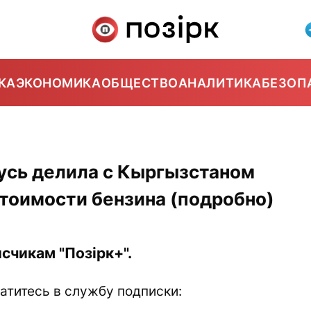
КА
ЭКОНОМИКА
ОБЩЕСТВО
АНАЛИТИКА
БЕЗОП
усь делила с Кыргызстаном
стоимости бензина (подробно)
счикам "Позірк+".
атитесь в службу подписки: