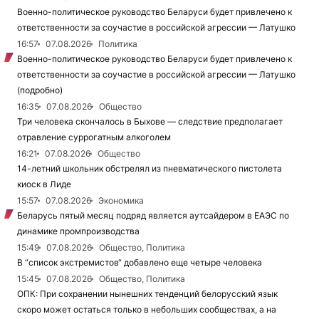
Военно-политическое руководство Беларуси будет привлечено к
ответственности за соучастие в российской агрессии — Латушко
16:57
07.08.2026
Политика
Военно-политическое руководство Беларуси будет привлечено к
ответственности за соучастие в российской агрессии — Латушко
(подробно)
16:35
07.08.2026
Общество
Три человека скончалось в Быхове — следствие предполагает
отравление суррогатным алкоголем
16:21
07.08.2026
Общество
14-летний школьник обстрелял из пневматического пистолета
киоск в Лиде
15:57
07.08.2026
Экономика
Беларусь пятый месяц подряд является аутсайдером в ЕАЭС по
динамике промпроизводства
15:49
07.08.2026
Общество, Политика
В “список экстремистов“ добавлено еще четыре человека
15:45
07.08.2026
Общество, Политика
ОПК: При сохранении нынешних тенденций белорусский язык
скоро может остаться только в небольших сообществах, а на