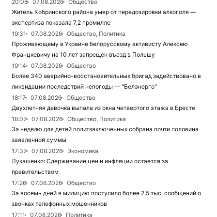
20:08
07.08.2026
Общество
Житель Кобринского района умер от передозировки алкоголя —
экспертиза показала 7,2 промилле
19:31
07.08.2026
Общество, Политика
Проживающему в Украине белорусскому активисту Алексею
Францкевичу на 10 лет запрещен въезд в Польшу
19:14
07.08.2026
Общество
Более 340 аварийно-восстановительных бригад задействовано в
ликвидации последствий непогоды — "Белэнерго"
18:17
07.08.2026
Общество
Двухлетняя девочка выпала из окна четвертого этажа в Бресте
18:07
07.08.2026
Общество, Политика
За неделю для детей политзаключенных собрана почти половина
заявленной суммы
17:37
07.08.2026
Экономика
Лукашенко: Сдерживание цен и инфляции остается за
правительством
17:26
07.08.2026
Общество
За восемь дней в милицию поступило более 2,5 тыс. сообщений о
звонках телефонных мошенников
17:11
07.08.2026
Политика