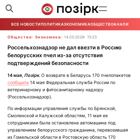
ВСЕ НОВОСТИ
ПОЛИТИКА
ЭКОНОМИКА
ОБЩЕСТВО
АНАЛИТИКА
Общество
Экономика
14.05.2026
15:23
Россельхознадзор не дал ввезти в Россию
белорусских пчел из-за отсутствия
подтверждений безопасности
14 мая,
Позірк
.
О возврате в Беларусь 170 пчелопакетов
сообщила
14 мая Федеральная служба России по
ветеринарному и фитосанитарному надзору
(Россельхознадзор).
По информации управления службы по Брянской,
Смоленской и Калужской областям, 11 мая ее
сотрудниками была остановлена автомашина под
управлением белорусского гражданина, перевозившая
из Гомельской области в Ростовскую область 170