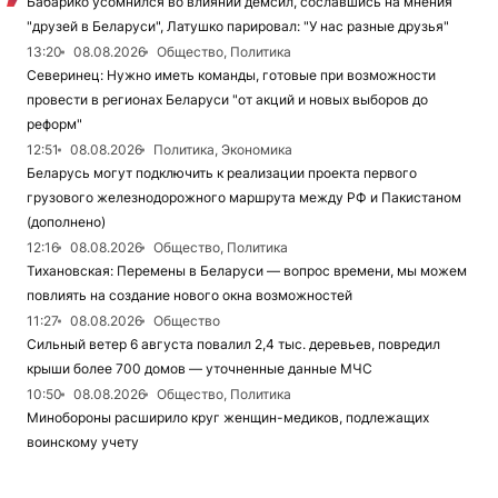
Бабарико усомнился во влиянии демсил, сославшись на мнения
"друзей в Беларуси", Латушко парировал: "У нас разные друзья"
13:20
08.08.2026
Общество, Политика
Северинец: Нужно иметь команды, готовые при возможности
провести в регионах Беларуси "от акций и новых выборов до
реформ"
12:51
08.08.2026
Политика, Экономика
Беларусь могут подключить к реализации проекта первого
грузового железнодорожного маршрута между РФ и Пакистаном
(дополнено)
12:16
08.08.2026
Общество, Политика
Тихановская: Перемены в Беларуси — вопрос времени, мы можем
повлиять на создание нового окна возможностей
11:27
08.08.2026
Общество
Сильный ветер 6 августа повалил 2,4 тыс. деревьев, повредил
крыши более 700 домов — уточненные данные МЧС
10:50
08.08.2026
Общество, Политика
Минобороны расширило круг женщин-медиков, подлежащих
воинскому учету