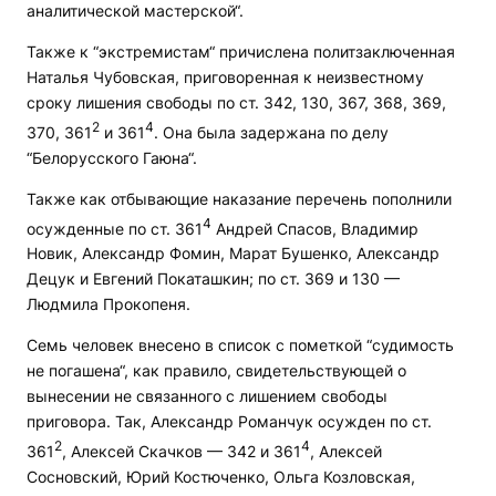
аналитической мастерской“.
Также к “экстремистам“ причислена политзаключенная
Наталья Чубовская, приговоренная к неизвестному
сроку лишения свободы по ст. 342, 130, 367, 368, 369,
2
4
370, 361
и 361
. Она была задержана по делу
“Белорусского Гаюна“.
Также как отбывающие наказание перечень пополнили
4
осужденные по ст. 361
Андрей Спасов, Владимир
Новик, Александр Фомин, Марат Бушенко, Александр
Децук и Евгений Покаташкин; по ст. 369 и 130 —
Людмила Прокопеня.
Семь человек внесено в список с пометкой “судимость
не погашена“, как правило, свидетельствующей о
вынесении не связанного с лишением свободы
приговора. Так, Александр Романчук осужден по ст.
2
4
361
, Алексей Скачков — 342 и 361
, Алексей
Сосновский, Юрий Костюченко, Ольга Козловская,