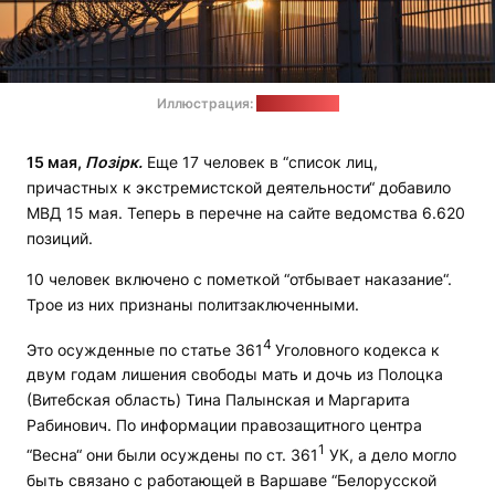
Иллюстрация:
Pixabay.com
15 мая,
Позірк.
Еще 17 человек в “список лиц,
причастных к экстремистской деятельности“ добавило
МВД 15 мая. Теперь в перечне на сайте ведомства 6.620
позиций.
10 человек включено с пометкой “отбывает наказание“.
Трое из них признаны политзаключенными.
4
Это осужденные по статье 361
Уголовного кодекса к
двум годам лишения свободы мать и дочь из Полоцка
(Витебская область) Тина Палынская и Маргарита
Рабинович. По информации правозащитного центра
1
“Весна“ они были осуждены по ст. 361
УК, а дело могло
быть связано с работающей в Варшаве “Белорусской