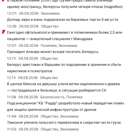
В первой половине 2026 года Грузия предоставила убежище
одному иностранцу, белорусы получили четыре отказа (подробно)
13:27
06.08.2026
Экономика
Доллар, евро и юань подорожали на биржевых торгах 6 августа
13:26
06.08.2026
Общество
Ежегодно офтальмологи принимают в поликлиниках более 2,5 млн
пациентов — внештатный специалист Минздрава
12:57
06.08.2026
Политика, Экономика
Президент Алжира может вскоре посетить Беларусь
12:17
06.08.2026
Общество
Белорус арестован в Варшаве по подозрению в хранении и сбыте
наркотиков и психотропов
12:11
06.08.2026
Общество
В центре Минска на девушку упали ветви надломленного дерева
— пострадавшая в больнице, в ситуации разбирается СК
11:58
06.08.2026
Безопасность, Политика
Подсанкционное "КБ "Радар" разработало новый передатчик помех
для защиты критической инфраструктуры от дронов
11:49
06.08.2026
Общество, Экономика
Таможня уличила польского перевозчика в сокрытии части груза
11:02
06.08.2026
Общество, Экономика