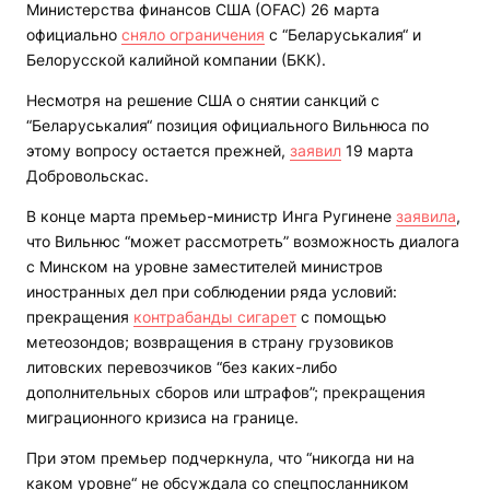
Министерства финансов США (OFAC) 26 марта
официально
сняло ограничения
с “Беларуськалия“ и
Белорусской калийной компании (БКК).
Несмотря на решение США о снятии санкций с
“Беларуськалия“ позиция официального Вильнюса по
этому вопросу остается прежней,
заявил
19 марта
Добровольскас.
В конце марта премьер-министр Инга Ругинене
заявила
,
что Вильнюс “может рассмотреть” возможность диалога
с Минском на уровне заместителей министров
иностранных дел при соблюдении ряда условий:
прекращения
контрабанды сигарет
с помощью
метеозондов; возвращения в страну грузовиков
литовских перевозчиков “без каких-либо
дополнительных сборов или штрафов”; прекращения
миграционного кризиса на границе.
При этом премьер подчеркнула, что “никогда ни на
каком уровне“ не обсуждала со спецпосланником