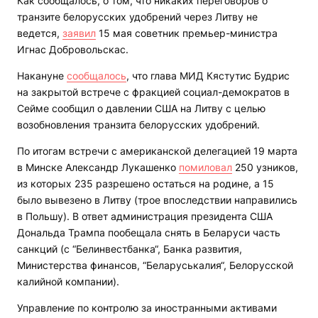
Как сообщалось, о том, что никаких переговоров о
транзите белорусских удобрений через Литву не
ведется,
заявил
15 мая советник премьер-министра
Игнас Добровольскас.
Накануне
сообщалось
, что глава МИД Кястутис Будрис
на закрытой встрече с фракцией социал-демократов в
Сейме сообщил о давлении США на Литву с целью
возобновления транзита белорусских удобрений.
По итогам встречи с американской делегацией 19 марта
в Минске Александр Лукашенко
помиловал
250 узников,
из которых 235 разрешено остаться на родине, а 15
было вывезено в Литву (трое впоследствии направились
в Польшу). В ответ администрация президента США
Дональда Трампа пообещала снять в Беларуси часть
санкций (с “Белинвестбанка“, Банка развития,
Министерства финансов, “Беларуськалия“, Белорусской
калийной компании).
Управление по контролю за иностранными активами