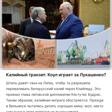
Калийный транзит: Коул играет за Лукашенко?
Штаты давят-таки на Литву, чтобы та разрешила
переваливать белорусский калий через Клайпеду. Это
признал глава литовской дипломатии Кястутис Будрис.
Таким образом, калийная интрига обостряется. Прежде
в Вильнюсе пытались делать хорошую мину: мол, никто
нам руки в этом вопросе не выкручивает. …