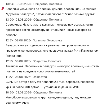
13:54
08.08.2026
Общество, Политика
Бабарико усомнился во влиянии демсил, сославшись на мнения
"друзей в Беларуси", Латушко парировал: "У нас разные друзья"
13:20
08.08.2026
Общество, Политика
Северинец: Нужно иметь команды, готовые при возможности
провести в регионах Беларуси "от акций и новых выборов до
реформ"
12:51
08.08.2026
Политика, Экономика
Беларусь могут подключить к реализации проекта первого
грузового железнодорожного маршрута между РФ и Пакистаном
(дополнено)
12:16
08.08.2026
Общество, Политика
Тихановская: Перемены в Беларуси — вопрос времени, мы можем
повлиять на создание нового окна возможностей
11:27
08.08.2026
Общество
Сильный ветер 6 августа повалил 2,4 тыс. деревьев, повредил
крыши более 700 домов — уточненные данные МЧС
10:50
08.08.2026
Общество, Политика
Минобороны расширило круг женщин-медиков, подлежащих
воинскому учету