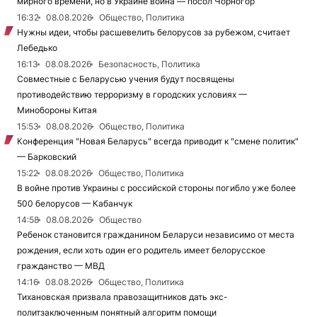
мирного времени, но в Украине война — посол Чорногор
16:32
08.08.2026
Общество, Политика
Нужны идеи, чтобы расшевелить белорусов за рубежом, считает
Лебедько
16:13
08.08.2026
Безопасность, Политика
Совместные с Беларусью учения будут посвящены
противодействию терроризму в городских условиях —
Минобороны Китая
15:53
08.08.2026
Общество, Политика
Конференция "Новая Беларусь" всегда приводит к "смене политик"
— Барковский
15:22
08.08.2026
Общество, Политика
В войне против Украины с российской стороны погибло уже более
500 белорусов — Кабанчук
14:58
08.08.2026
Общество
Ребенок становится гражданином Беларуси независимо от места
рождения, если хоть один его родитель имеет белорусское
гражданство — МВД
14:16
08.08.2026
Общество, Политика
Тихановская призвала правозащитников дать экс-
политзаключенным понятный алгоритм помощи