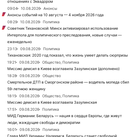
отношениях с Эквадором
09:04
10.08.2026
Анонсы
Анонсы событий на 10 августа — 4 ноября 2026 года
08:29
10.08.2026
Политика
Советник Тихановской: Минск активизировал использование
Интерпола для политического преследования, новые случаи —
еженедельно
23:13
09.08.2026
Политика
Тихановская: 2020 год показал, что жизнь умеет делать сюрпризы
19:21
09.08.2026
Общество, Политика
Миссию демсил в Киеве возглавила Зазулинская (дополнено)
18:28
09.08.2026
Общество
Смертельное ДТП в Сморгонском районе — водитель мопеда сбил
59-летнюю женщину
18:15
09.08.2026
Общество, Политика
Миссию демсил в Киеве возглавила Зазулинская
17:51
09.08.2026
Политика
МИД Германии: Беларусь — нация в сердце Европы, где живут
люди, жаждущие свободы и демократии
16:01
09.08.2026
Политика
Глава МИД Украины: Надеемся, Беларусь станет свободной