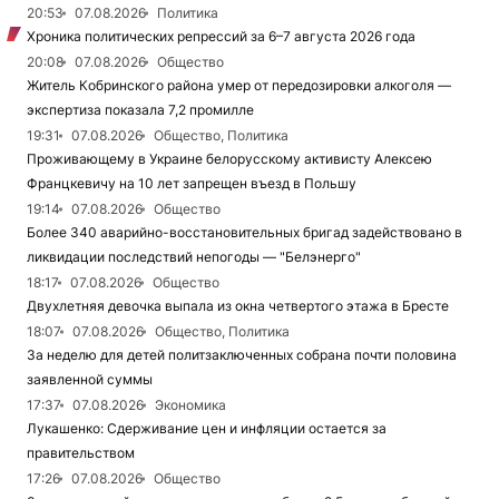
20:53
07.08.2026
Политика
Хроника политических репрессий за 6–7 августа 2026 года
20:08
07.08.2026
Общество
Житель Кобринского района умер от передозировки алкоголя —
экспертиза показала 7,2 промилле
19:31
07.08.2026
Общество, Политика
Проживающему в Украине белорусскому активисту Алексею
Францкевичу на 10 лет запрещен въезд в Польшу
19:14
07.08.2026
Общество
Более 340 аварийно-восстановительных бригад задействовано в
ликвидации последствий непогоды — "Белэнерго"
18:17
07.08.2026
Общество
Двухлетняя девочка выпала из окна четвертого этажа в Бресте
18:07
07.08.2026
Общество, Политика
За неделю для детей политзаключенных собрана почти половина
заявленной суммы
17:37
07.08.2026
Экономика
Лукашенко: Сдерживание цен и инфляции остается за
правительством
17:26
07.08.2026
Общество