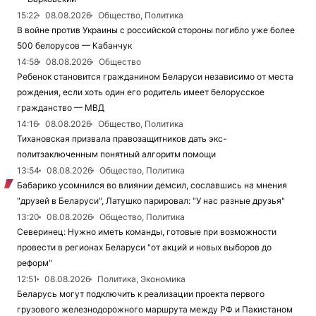
15:22
08.08.2026
Общество, Политика
В войне против Украины с российской стороны погибло уже более
500 белорусов — Кабанчук
14:58
08.08.2026
Общество
Ребенок становится гражданином Беларуси независимо от места
рождения, если хоть один его родитель имеет белорусское
гражданство — МВД
14:16
08.08.2026
Общество, Политика
Тихановская призвала правозащитников дать экс-
политзаключенным понятный алгоритм помощи
13:54
08.08.2026
Общество, Политика
Бабарико усомнился во влиянии демсил, сославшись на мнения
"друзей в Беларуси", Латушко парировал: "У нас разные друзья"
13:20
08.08.2026
Общество, Политика
Северинец: Нужно иметь команды, готовые при возможности
провести в регионах Беларуси "от акций и новых выборов до
реформ"
12:51
08.08.2026
Политика, Экономика
Беларусь могут подключить к реализации проекта первого
грузового железнодорожного маршрута между РФ и Пакистаном