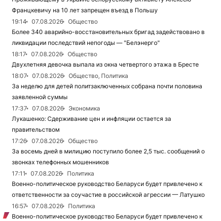
Францкевичу на 10 лет запрещен въезд в Польшу
19:14
07.08.2026
Общество
Более 340 аварийно-восстановительных бригад задействовано в
ликвидации последствий непогоды — "Белэнерго"
18:17
07.08.2026
Общество
Двухлетняя девочка выпала из окна четвертого этажа в Бресте
18:07
07.08.2026
Общество, Политика
За неделю для детей политзаключенных собрана почти половина
заявленной суммы
17:37
07.08.2026
Экономика
Лукашенко: Сдерживание цен и инфляции остается за
правительством
17:26
07.08.2026
Общество
За восемь дней в милицию поступило более 2,5 тыс. сообщений о
звонках телефонных мошенников
17:11
07.08.2026
Политика
Военно-политическое руководство Беларуси будет привлечено к
ответственности за соучастие в российской агрессии — Латушко
16:57
07.08.2026
Политика
Военно-политическое руководство Беларуси будет привлечено к