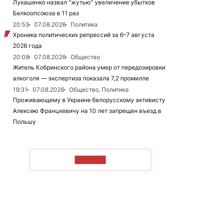
Лукашенко назвал "жутью" увеличение убытков
Белкоопсоюза в 11 раз
20:53
07.08.2026
Политика
Хроника политических репрессий за 6–7 августа
2026 года
20:08
07.08.2026
Общество
Житель Кобринского района умер от передозировки
алкоголя — экспертиза показала 7,2 промилле
19:31
07.08.2026
Общество, Политика
Проживающему в Украине белорусскому активисту
Алексею Францкевичу на 10 лет запрещен въезд в
Польшу
ЧИТАТЬ