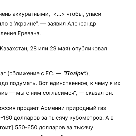
чень аккуратными, <…> чтобы, упаси
шло в Украине“, — заявил Александр
ления Еревана.
Казахстан, 28 или 29 мая) опубликовал
шаг (сближение с ЕС. —
“Позірк“.
),
до подумать. Вот единственное, к чему я их
ие — мы с ним согласимся“, — сказал он.
Россия продает Армении природный газ
-160 долларов за тысячу кубометров. А в
тоит] 550-650 долларов за тысячу