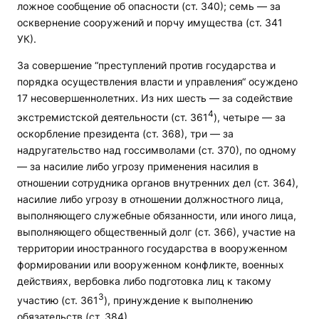
ложное сообщение об опасности (ст. 340); семь — за
осквернение сооружений и порчу имущества (ст. 341
УК).
За совершение “преступлений против государства и
порядка осуществления власти и управления“ осуждено
17 несовершеннолетних. Из них шесть — за содействие
4
экстремистской деятельности (ст. 361
), четыре — за
оскорбление президента (ст. 368), три — за
надругательство над госсимволами (ст. 370), по одному
— за насилие либо угрозу применения насилия в
отношении сотрудника органов внутренних дел (ст. 364),
насилие либо угрозу в отношении должностного лица,
выполняющего служебные обязанности, или иного лица,
выполняющего общественный долг (ст. 366), участие на
территории иностранного государства в вооруженном
формировании или вооруженном конфликте, военных
действиях, вербовка либо подготовка лиц к такому
3
участию (ст. 361
), принуждение к выполнению
обязательств (ст. 384).