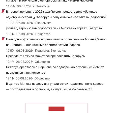
сигарет, в том числе с белорусскими акцизными марками
14:04
06.08.2026
Политика
В первой половине 2026 года Грузия предоставила убежище
одному иностранцу, белорусы получили четыре отказа (подробно)
13:27
06.08.2026
Экономика
Доллар, евро и юань подорожали на биржевых торгах 6 августа
13:26
06.08.2026
Общество
Ежегодно офтальмологи принимают в поликлиниках более 2,5 млн
пациентов — внештатный специалист Минздрава
12:57
06.08.2026
Политика, Экономика
Президент Алжира может вскоре посетить Беларусь
12:17
06.08.2026
Общество
Белорус арестован в Варшаве по подозрению в хранении и сбыте
наркотиков и психотропов
12:11
06.08.2026
Общество
В центре Минска на девушку упали ветви надломленного дерева
— пострадавшая в больнице, в ситуации разбирается СК
ЧИТАТЬ