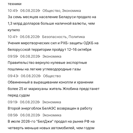
техники
10:45
06.08.2026
Общество, Экономика
За семь месяцев население Беларуси продало на
1,3 млрд долларов больше наличной валюты, чем
купило
10:41
06.08.2026
Безопасность, Политика
Учения миротворческих сил и РХБ-защиты ОДКБ на
белорусской территории пройдут 12–16 октября
09:59
06.08.2026
Экономика
Правительство вернуло нулевые экспортные
пошлины на легкие углеводородные газы
09:43
06.08.2026
Общество
Обвиненный в выращивании конопли и хранении
более 25 кг марихуаны житель Жлобина предстанет
перед судом
09:19
06.08.2026
Экономика
Второй энергоблок БелАЭС возвращен в работу
08:56
06.08.2026
Экономика
В июле 2026-го "БелДжи" продал на рынке РФ на
четверть меньше новых автомобилей, чем годом