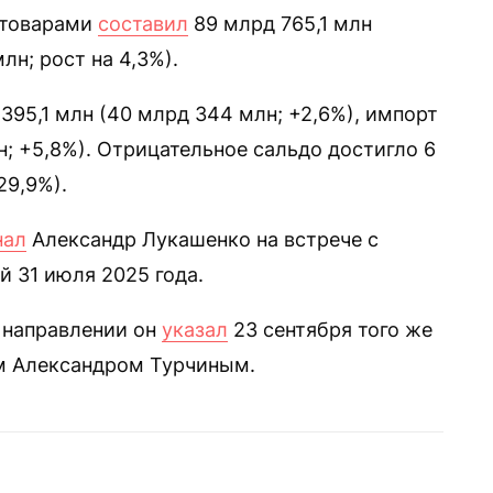
 товарами
составил
89 млрд 765,1 млн
лн; рост на 4,3%).
395,1 млн (40 млрд 344 млн; +2,6%), импорт
н; +5,8%). Отрицательное сальдо достигло 6
29,9%).
нал
Александр Лукашенко на встрече с
 31 июля 2025 года.
м направлении он
указал
23 сентября того же
ом Александром Турчиным.