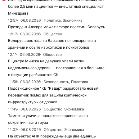
более 2,5 млн пациентов — внештатный специалист
Минздрава
12:57
06.08.2026
Политика, Экономика
Президент Алжира может вскоре посетить Беларусь
12:17
06.08.2026
Общество
Белорус арестован в Варшаве по подозрению в
хранении и сбыте наркотиков и психотропов
12:11
06.08.2026
Общество
В центре Минска на девушку упали ветви
надломленного дерева — пострадавшая в больнице,
в ситуации разбирается СК
11:58
06.08.2026
Безопасность, Политика
Подсанкционное "КБ "Радар" разработало новый
передатчик помех для защиты критической
инфраструктуры от дронов
11:49
06.08.2026
Общество, Экономика
Таможня уличила польского перевозчика в
сокрытии части груза
11:02
06.08.2026
Общество, Экономика
На объектах АПК повреждены еще две единицы