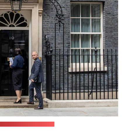
жба Светланы Тихановской