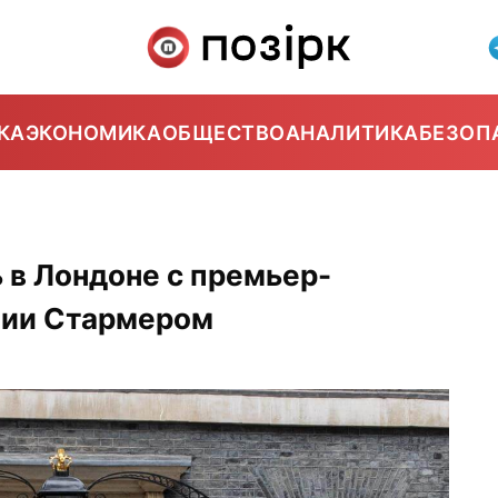
КА
ЭКОНОМИКА
ОБЩЕСТВО
АНАЛИТИКА
БЕЗОП
 в Лондоне с премьер-
нии Стармером