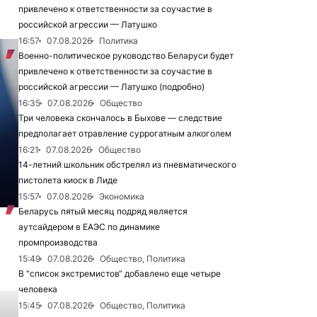
привлечено к ответственности за соучастие в
российской агрессии — Латушко
16:57
07.08.2026
Политика
Военно-политическое руководство Беларуси будет
привлечено к ответственности за соучастие в
российской агрессии — Латушко (подробно)
16:35
07.08.2026
Общество
Три человека скончалось в Быхове — следствие
предполагает отравление суррогатным алкоголем
16:21
07.08.2026
Общество
14-летний школьник обстрелял из пневматического
пистолета киоск в Лиде
15:57
07.08.2026
Экономика
Беларусь пятый месяц подряд является
аутсайдером в ЕАЭС по динамике
промпроизводства
15:49
07.08.2026
Общество, Политика
В “список экстремистов“ добавлено еще четыре
человека
15:45
07.08.2026
Общество, Политика