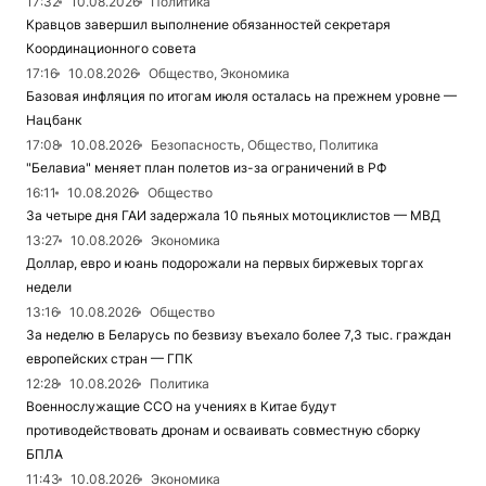
17:32
10.08.2026
Политика
Кравцов завершил выполнение обязанностей секретаря
Координационного совета
17:16
10.08.2026
Общество, Экономика
Базовая инфляция по итогам июля осталась на прежнем уровне —
Нацбанк
17:08
10.08.2026
Безопасность, Общество, Политика
"Белавиа" меняет план полетов из-за ограничений в РФ
16:11
10.08.2026
Общество
За четыре дня ГАИ задержала 10 пьяных мотоциклистов — МВД
13:27
10.08.2026
Экономика
Доллар, евро и юань подорожали на первых биржевых торгах
недели
13:16
10.08.2026
Общество
За неделю в Беларусь по безвизу въехало более 7,3 тыс. граждан
европейских стран — ГПК
12:28
10.08.2026
Политика
Военнослужащие ССО на учениях в Китае будут
противодействовать дронам и осваивать совместную сборку
БПЛА
11:43
10.08.2026
Экономика