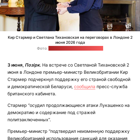
Кир Стармер и Светлана Тихановская на переговорах в Лондоне 2
июня 2026 года
Фото:
Офис Светланы Тихановской
3 июня,
Позірк
.
На встрече со Светланой Тихановской 2
июня в Лондоне премьер-министр Великобритании Кир
Стармер подчеркнул поддержку его страной свободной
и демократической Беларуси,
сообщила
пресс-служба
британского кабинета.
Стармер “осудил продолжающиеся атаки Лукашенко на
демократию и содержание под стражей
политзаключенных”.
Премьер-министр “подтвердил неизменную поддержку
Великобританией использования санкций для оказания