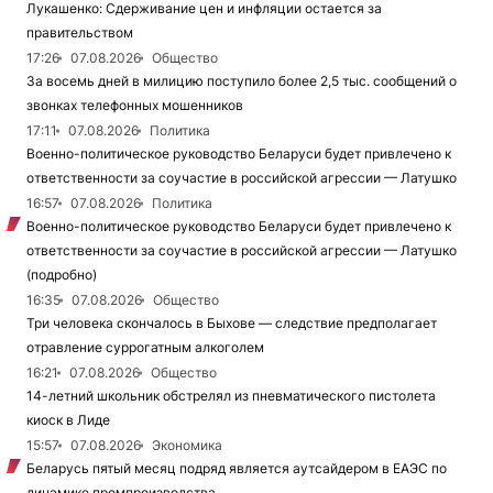
Лукашенко: Сдерживание цен и инфляции остается за
правительством
17:26
07.08.2026
Общество
За восемь дней в милицию поступило более 2,5 тыс. сообщений о
звонках телефонных мошенников
17:11
07.08.2026
Политика
Военно-политическое руководство Беларуси будет привлечено к
ответственности за соучастие в российской агрессии — Латушко
16:57
07.08.2026
Политика
Военно-политическое руководство Беларуси будет привлечено к
ответственности за соучастие в российской агрессии — Латушко
(подробно)
16:35
07.08.2026
Общество
Три человека скончалось в Быхове — следствие предполагает
отравление суррогатным алкоголем
16:21
07.08.2026
Общество
14-летний школьник обстрелял из пневматического пистолета
киоск в Лиде
15:57
07.08.2026
Экономика
Беларусь пятый месяц подряд является аутсайдером в ЕАЭС по
динамике промпроизводства