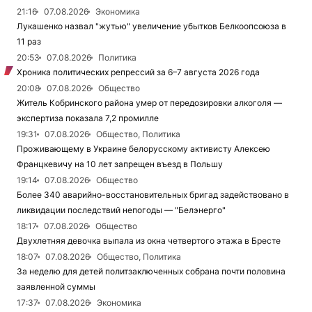
21:16
07.08.2026
Экономика
Лукашенко назвал "жутью" увеличение убытков Белкоопсоюза в
11 раз
20:53
07.08.2026
Политика
Хроника политических репрессий за 6–7 августа 2026 года
20:08
07.08.2026
Общество
Житель Кобринского района умер от передозировки алкоголя —
экспертиза показала 7,2 промилле
19:31
07.08.2026
Общество, Политика
Проживающему в Украине белорусскому активисту Алексею
Францкевичу на 10 лет запрещен въезд в Польшу
19:14
07.08.2026
Общество
Более 340 аварийно-восстановительных бригад задействовано в
ликвидации последствий непогоды — "Белэнерго"
18:17
07.08.2026
Общество
Двухлетняя девочка выпала из окна четвертого этажа в Бресте
18:07
07.08.2026
Общество, Политика
За неделю для детей политзаключенных собрана почти половина
заявленной суммы
17:37
07.08.2026
Экономика