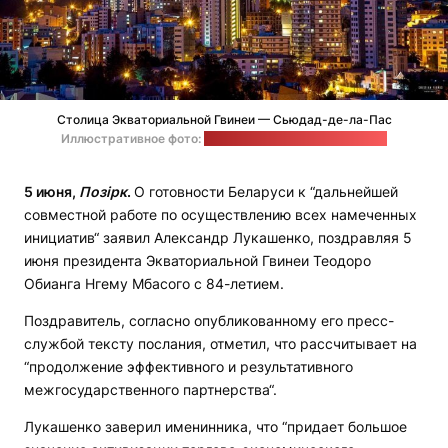
Столица Экваториальной Гвинеи — Сьюдад-де-ла-Пас
Иллюстративное фото:
Adelina Herbas / wikimedia.org
5 июня,
Позірк
.
О готовности Беларуси к “дальнейшей
совместной работе по осуществлению всех намеченных
инициатив“ заявил Александр Лукашенко, поздравляя 5
июня президента Экваториальной Гвинеи Теодоро
Обианга Нгему Мбасого с 84-летием.
Поздравитель, согласно опубликованному его пресс-
службой тексту послания, отметил, что рассчитывает на
“продолжение эффективного и результативного
межгосударственного партнерства“.
Лукашенко заверил именинника, что “придает большое