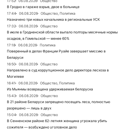
17:52
06.08.2026
Общество
В Гродно в гараже взрыв, двое в больнице
17:44
06.08.2026
Общество, Политика
Назначено три новых начальника в региональные УСК
17:32
06.08.2026
Общество
В июле в Гродненской области выпало полторы месячные нормы
осадков, в Гомельской — менее 60%
17:18
06.08.2026
Политика
Поверенный в делах Франции Руайе завершает миссию в
Беларуси
16:50
06.08.2026
Общество
Направлено в суд коррупционное дело директора лесхоза в
Могилеве
16:41
06.08.2026
Общество, Политика
Из Мьянмы возвращена удерживаемая белоруска
15:43
06.08.2026
Общество
В 21 районе Беларуси запрещено посещать леса, полностью
разрешено — лишь в двух
15:04
06.08.2026
Общество
В Сенненском районе 62-летняя женщина угрожала убить
сожителя — возбуждено уголовное дело