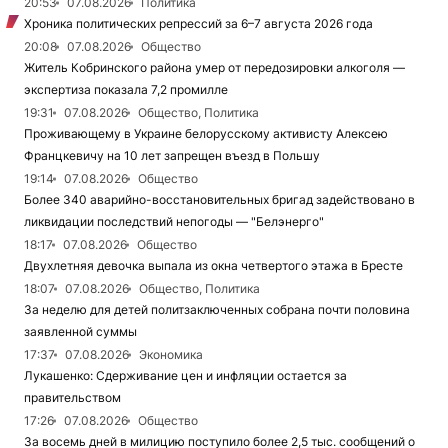
20:53
07.08.2026
Политика
Хроника политических репрессий за 6–7 августа 2026 года
20:08
07.08.2026
Общество
Житель Кобринского района умер от передозировки алкоголя —
экспертиза показала 7,2 промилле
19:31
07.08.2026
Общество, Политика
Проживающему в Украине белорусскому активисту Алексею
Францкевичу на 10 лет запрещен въезд в Польшу
19:14
07.08.2026
Общество
Более 340 аварийно-восстановительных бригад задействовано в
ликвидации последствий непогоды — "Белэнерго"
18:17
07.08.2026
Общество
Двухлетняя девочка выпала из окна четвертого этажа в Бресте
18:07
07.08.2026
Общество, Политика
За неделю для детей политзаключенных собрана почти половина
заявленной суммы
17:37
07.08.2026
Экономика
Лукашенко: Сдерживание цен и инфляции остается за
правительством
17:26
07.08.2026
Общество
За восемь дней в милицию поступило более 2,5 тыс. сообщений о