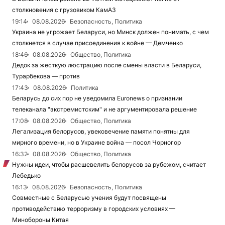
столкновения с грузовиком КамАЗ
19:14
08.08.2026
Безопасность, Политика
Украина не угрожает Беларуси, но Минск должен понимать, с чем
столкнется в случае присоединения к войне — Демченко
18:46
08.08.2026
Общество, Политика
Дедок за жесткую люстрацию после смены власти в Беларуси,
Турарбекова — против
17:43
08.08.2026
Политика
Беларусь до сих пор не уведомила Euronews о признании
телеканала "экстремистским" и не аргументировала решение
17:08
08.08.2026
Общество, Политика
Легализация белорусов, увековечение памяти понятны для
мирного времени, но в Украине война — посол Чорногор
16:32
08.08.2026
Общество, Политика
Нужны идеи, чтобы расшевелить белорусов за рубежом, считает
Лебедько
16:13
08.08.2026
Безопасность, Политика
Совместные с Беларусью учения будут посвящены
противодействию терроризму в городских условиях —
Минобороны Китая