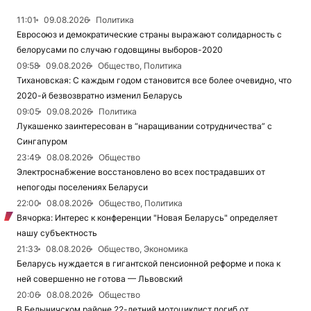
11:01
09.08.2026
Политика
Евросоюз и демократические страны выражают солидарность с
белорусами по случаю годовщины выборов-2020
09:58
09.08.2026
Общество, Политика
Тихановская: С каждым годом становится все более очевидно, что
2020-й безвозвратно изменил Беларусь
09:05
09.08.2026
Политика
Лукашенко заинтересован в “наращивании сотрудничества” с
Сингапуром
23:49
08.08.2026
Общество
Электроснабжение восстановлено во всех пострадавших от
непогоды поселениях Беларуси
22:00
08.08.2026
Общество, Политика
Вячорка: Интерес к конференции "Новая Беларусь" определяет
нашу субъектность
21:33
08.08.2026
Общество, Экономика
Беларусь нуждается в гигантской пенсионной реформе и пока к
ней совершенно не готова — Львовский
20:06
08.08.2026
Общество
В Белыничском районе 22-летний мотоциклист погиб от