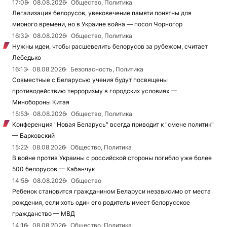
17:08
08.08.2026
Общество, Политика
Легализация белорусов, увековечение памяти понятны для
мирного времени, но в Украине война — посол Чорногор
16:32
08.08.2026
Общество, Политика
Нужны идеи, чтобы расшевелить белорусов за рубежом, считает
Лебедько
16:13
08.08.2026
Безопасность, Политика
Совместные с Беларусью учения будут посвящены
противодействию терроризму в городских условиях —
Минобороны Китая
15:53
08.08.2026
Общество, Политика
Конференция "Новая Беларусь" всегда приводит к "смене политик"
— Барковский
15:22
08.08.2026
Общество, Политика
В войне против Украины с российской стороны погибло уже более
500 белорусов — Кабанчук
14:58
08.08.2026
Общество
Ребенок становится гражданином Беларуси независимо от места
рождения, если хоть один его родитель имеет белорусское
гражданство — МВД
14:16
08.08.2026
Общество, Политика