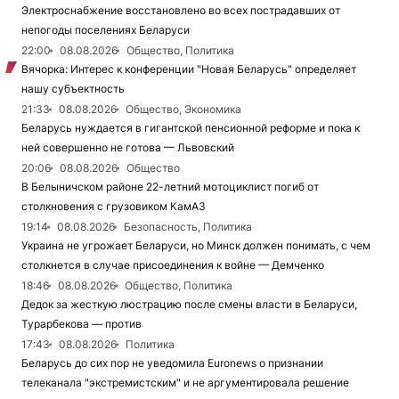
Электроснабжение восстановлено во всех пострадавших от
непогоды поселениях Беларуси
22:00
08.08.2026
Общество, Политика
Вячорка: Интерес к конференции "Новая Беларусь" определяет
нашу субъектность
21:33
08.08.2026
Общество, Экономика
Беларусь нуждается в гигантской пенсионной реформе и пока к
ней совершенно не готова — Львовский
20:06
08.08.2026
Общество
В Белыничском районе 22-летний мотоциклист погиб от
столкновения с грузовиком КамАЗ
19:14
08.08.2026
Безопасность, Политика
Украина не угрожает Беларуси, но Минск должен понимать, с чем
столкнется в случае присоединения к войне — Демченко
18:46
08.08.2026
Общество, Политика
Дедок за жесткую люстрацию после смены власти в Беларуси,
Турарбекова — против
17:43
08.08.2026
Политика
Беларусь до сих пор не уведомила Euronews о признании
телеканала "экстремистским" и не аргументировала решение