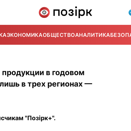
КА
ЭКОНОМИКА
ОБЩЕСТВО
АНАЛИТИКА
БЕЗОП
 продукции в годовом
лишь в трех регионах —
счикам "Позірк+".