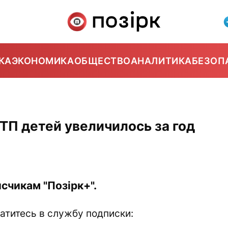
КА
ЭКОНОМИКА
ОБЩЕСТВО
АНАЛИТИКА
БЕЗОП
ТП детей увеличилось за год
счикам "Позірк+".
атитесь в службу подписки: