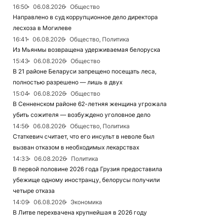
16:50
06.08.2026
Общество
Направлено в суд коррупционное дело директора
лесхоза в Могилеве
16:41
06.08.2026
Общество, Политика
Из Мьянмы возвращена удерживаемая белоруска
15:43
06.08.2026
Общество
В 21 районе Беларуси запрещено посещать леса,
полностью разрешено — лишь в двух
15:04
06.08.2026
Общество
В Сенненском районе 62-летняя женщина угрожала
убить сожителя — возбуждено уголовное дело
14:56
06.08.2026
Общество, Политика
Статкевич считает, что его инсульт в неволе был
вызван отказом в необходимых лекарствах
14:33
06.08.2026
Политика
В первой половине 2026 года Грузия предоставила
убежище одному иностранцу, белорусы получили
четыре отказа
14:09
06.08.2026
Экономика
В Литве перехвачена крупнейшая в 2026 году