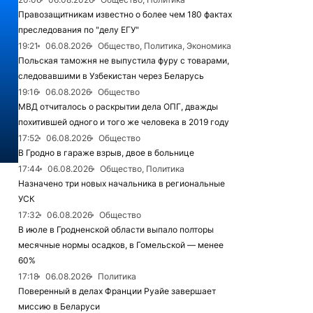
Правозащитникам известно о более чем 180 фактах
преследования по "делу ЕГУ"
19:21
06.08.2026
Общество, Политика, Экономика
Польская таможня не выпустила фуру с товарами,
следовавшими в Узбекистан через Беларусь
19:16
06.08.2026
Общество
МВД отчиталось о раскрытии дела ОПГ, дважды
похитившей одного и того же человека в 2019 году
17:52
06.08.2026
Общество
В Гродно в гараже взрыв, двое в больнице
17:44
06.08.2026
Общество, Политика
Назначено три новых начальника в региональные
УСК
17:32
06.08.2026
Общество
В июле в Гродненской области выпало полторы
месячные нормы осадков, в Гомельской — менее
60%
17:18
06.08.2026
Политика
Поверенный в делах Франции Руайе завершает
миссию в Беларуси