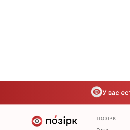
У вас е
ПОЗІРК
О нас