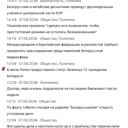
14:47
07.08.2026
Безопасность, Политика
Белорусские и китайские десантники проведут двухнедельные
учения в центральной части КНР
14:34
07.08.2026
Общество, Политика
Тихановская призвала "сделать все возможное, чтобы
преступления режима не остались безнаказанными"
14:13
07.08.2026
Общество, Политика
Международная и Европейская федерации журналистов требуют
прекратить преследование представителей белорусской
медиасферы
13:54
07.08.2026
Общество, Политика
В июле Литва предоставила статус беженца 12 гражданам
Беларуси
13:23
07.08.2026
Экономика
Доллар, евро и юань подорожали на последних биржевых торгах
недели
13:11
07.08.2026
Общество
По факту гибели слесаря на руднике "Беларуськалия" открыто
уголовное дело
12:39
07.08.2026
Общество
Фигуранты дела о неуплате налогов в строительстве перечислили