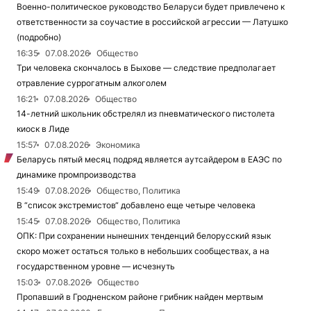
Военно-политическое руководство Беларуси будет привлечено к
ответственности за соучастие в российской агрессии — Латушко
(подробно)
16:35
07.08.2026
Общество
Три человека скончалось в Быхове — следствие предполагает
отравление суррогатным алкоголем
16:21
07.08.2026
Общество
14-летний школьник обстрелял из пневматического пистолета
киоск в Лиде
15:57
07.08.2026
Экономика
Беларусь пятый месяц подряд является аутсайдером в ЕАЭС по
динамике промпроизводства
15:49
07.08.2026
Общество, Политика
В “список экстремистов“ добавлено еще четыре человека
15:45
07.08.2026
Общество, Политика
ОПК: При сохранении нынешних тенденций белорусский язык
скоро может остаться только в небольших сообществах, а на
государственном уровне — исчезнуть
15:03
07.08.2026
Общество
Пропавший в Гродненском районе грибник найден мертвым