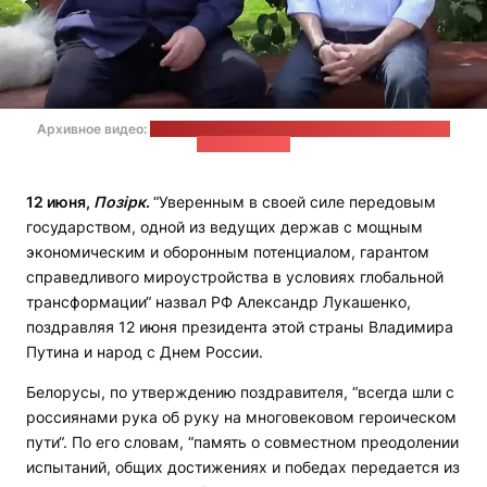
Архивное видео:
ютуб-канал "Комсомольской правды" / стоп-
кадр: "Позірк"
12 июня,
Позірк
.
“Уверенным в своей силе передовым
государством, одной из ведущих держав с мощным
экономическим и оборонным потенциалом, гарантом
справедливого мироустройства в условиях глобальной
трансформации“ назвал РФ Александр Лукашенко,
поздравляя 12 июня президента этой страны Владимира
Путина и народ с Днем России.
Белорусы, по утверждению поздравителя, “всегда шли с
россиянами рука об руку на многовековом героическом
пути“. По его словам, “память о совместном преодолении
испытаний, общих достижениях и победах передается из