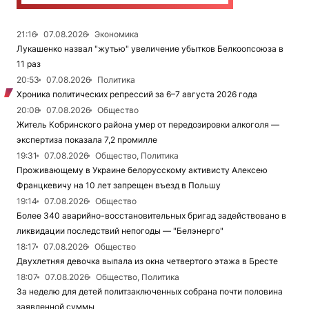
21:16
07.08.2026
Экономика
Лукашенко назвал "жутью" увеличение убытков Белкоопсоюза в
11 раз
20:53
07.08.2026
Политика
Хроника политических репрессий за 6–7 августа 2026 года
20:08
07.08.2026
Общество
Житель Кобринского района умер от передозировки алкоголя —
экспертиза показала 7,2 промилле
19:31
07.08.2026
Общество, Политика
Проживающему в Украине белорусскому активисту Алексею
Францкевичу на 10 лет запрещен въезд в Польшу
19:14
07.08.2026
Общество
Более 340 аварийно-восстановительных бригад задействовано в
ликвидации последствий непогоды — "Белэнерго"
18:17
07.08.2026
Общество
Двухлетняя девочка выпала из окна четвертого этажа в Бресте
18:07
07.08.2026
Общество, Политика
За неделю для детей политзаключенных собрана почти половина
заявленной суммы