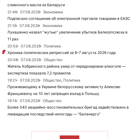
сливочного масла из Беларуси
21:46
07.08.2026
Экономика
Подписано соглашение об электронной торговле товарами в ЕАЭС
21:16
07.08.2026
Экономика
Лукашенко назвал "жутью" увеличение убытков Белкоопсоюза в
11 раз
20:53
07.08.2026
Политика
Хроника политических репрессий за 6–7 августа 2026 года
20:08
07.08.2026
Общество
Житель Кобринского района умер от передозировки алкоголя —
экспертиза показала 7,2 промилле
19:31
07.08.2026
Общество, Политика
Проживающему в Украине белорусскому активисту Алексею
Францкевичу на 10 лет запрещен въезд в Польшу
19:14
07.08.2026
Общество
Более 340 аварийно-восстановительных бригад задействовано в
ликвидации последствий непогоды — "Белэнерго"
ЧИТАТЬ