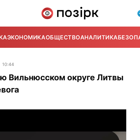
КА
ЭКОНОМИКА
ОБЩЕСТВО
АНАЛИТИКА
БЕЗОП
10:44
ью Вильнюсском округе Литвы
евога