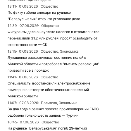
13:11
07.08.2026
Общество
По факту гибели слесаря на руднике
"Беларуськалия" открыто уголовное дело
12:39
07.08.2026
Общество
Фигуранты дела о неуплате налогов в строительстве
перечислили 31,2 млн рублей, просят освободить от
ответственности — СК
12:15
07.08.2026
Общество, Экономика
Лукашенко раскритиковал состояние полей в
Минской области и потребовал "именем революции"
привести все в порядок
11:41
07.08.2026
Общество
Специалисты восстановили электроснабжение
примерно в четверти обесточенных поселений
Минской области
11:07
07.08.2026
Политика, Экономика
За два года в рамках проекта промкооперации ЕАЭС
одобрено только шесть заявок — Турчин
10:45
07.08.2026
Общество
На руднике "Беларуськалия" погиб 29-летний