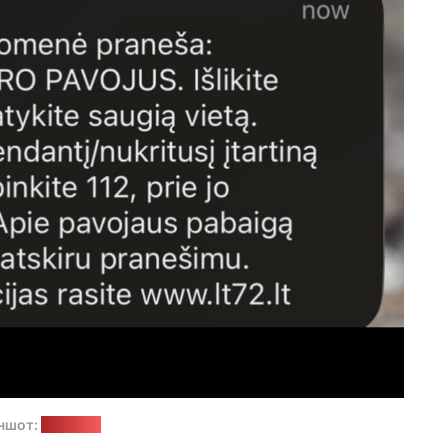
ншот:
"Позірк"