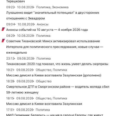
Терешкович
09:22
10.08.2026
Политика, Экономика
Лукашенко видит “значительный потенциал” в двусторонних
отношениях с Эквадором
09:04
10.08.2026
Анонсы
Анонсы событий на 10 августа — 4 ноября 2026 года
08:29
10.08.2026
Политика
Советник Тихановской: Минск активизировал использование
Интерпола для политического преследования, новые случаи —
еженедельно
23:13
09.08.2026
Политика
Тихановская: 2020 год показал, что жизнь умеет делать сюрпризы
19:21
09.08.2026
Общество, Политика
Миссию демсил в Киеве возглавила Зазулинская (дополнено)
18:28
09.08.2026
Общество
Смертельное ДТП в Сморгонском районе — водитель мопеда сбил
59-летнюю женщину
18:15
09.08.2026
Общество, Политика
Миссию демсил в Киеве возглавила Зазулинская
17:51
09.08.2026
Политика
МИД Германии: Беларусь — нация в сердце Европы, где живут