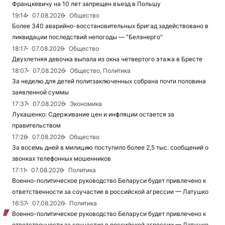
Францкевичу на 10 лет запрещен въезд в Польшу
19:14
07.08.2026
Общество
Более 340 аварийно-восстановительных бригад задействовано в
ликвидации последствий непогоды — "Белэнерго"
18:17
07.08.2026
Общество
Двухлетняя девочка выпала из окна четвертого этажа в Бресте
18:07
07.08.2026
Общество, Политика
За неделю для детей политзаключенных собрана почти половина
заявленной суммы
17:37
07.08.2026
Экономика
Лукашенко: Сдерживание цен и инфляции остается за
правительством
17:26
07.08.2026
Общество
За восемь дней в милицию поступило более 2,5 тыс. сообщений о
звонках телефонных мошенников
17:11
07.08.2026
Политика
Военно-политическое руководство Беларуси будет привлечено к
ответственности за соучастие в российской агрессии — Латушко
16:57
07.08.2026
Политика
Военно-политическое руководство Беларуси будет привлечено к
ответственности за соучастие в российской агрессии — Латушко