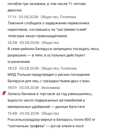
погибли три человека, в том числе 11-летняя
девочка
17:11
05.08.2026
Общество, Политика
Таможня сообщила о задержании перевозчика
наркотиков, сославшись на "экстремистский"
телеграм-канал правозащитников
16:38
05.08.2026
Общество
В семи районах Беларуси запрещено посещать леса,
разрешено — в пяти, в остальных действуют
ограничения
16:22
05.08.2026
Общество, Политика
МИД Польши предупредил о рисках посещения
Беларуси для лиц с гражданствами двух стран
16:01
05.08.2026
Экономика
Запасы бензина в торговле за год уменьшились,
выросло число подержанных автомобилей и
минеральных удобрений — данные Белстата
15:48
05.08.2026
Общество
Россельхознадзор вернул в Беларусь почти 900 кг
"охотничьих трофеев" — рогов оленя и лося