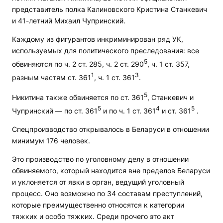
представитель полка Калиновского Кристина Станкевич
и 41-летний Михаил Чупринский.
Каждому из фигурантов инкриминирован ряд УК,
используемых для политического преследования: все
5
обвиняются по ч. 2 ст. 285, ч. 2 ст. 290
, ч. 1 ст. 357,
1
3
разным частям ст. 361
, ч. 1 ст. 361
.
5
Никитина также обвиняется по ст. 361
, Станкевич и
5
4
5
Чупринский — по ст. 361
и по ч. 1 ст. 361
и ст. 361
.
Спецпроизводство открывалось в Беларуси в отношении
минимум 176 человек.
Это производство по уголовному делу в отношении
обвиняемого, который находится вне пределов Беларуси
и уклоняется от явки в орган, ведущий уголовный
процесс. Оно возможно по 34 составам преступлений,
которые преимущественно относятся к категории
тяжких и особо тяжких. Среди прочего это акт