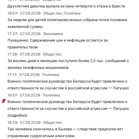
Двухлетняя девочка выпала из окна четвертого этажа в Бресте
18:07
07.08.2026
Общество, Политика
За неделю для детей политзаключенных собрана почти половина
заявленной суммы
17:37
07.08.2026
Экономика
Лукашенко: Сдерживание цен и инфляции остается за
правительством
17:26
07.08.2026
Общество
За восемь дней в милицию поступило более 2,5 тыс. сообщений о
звонках телефонных мошенников
17:11
07.08.2026
Политика
Военно-политическое руководство Беларуси будет привлечено к
ответственности за соучастие в российской агрессии — Латушко
16:57
07.08.2026
Политика
Военно-политическое руководство Беларуси будет привлечено к
ответственности за соучастие в российской агрессии — Латушко
(подробно)
16:35
07.08.2026
Общество
Три человека скончалось в Быхове — следствие предполагает
отравление суррогатным алкоголем