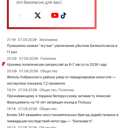
это безопасно для вас)
21:16
07.08.2026
Экономика
Лукашенко назвал "жутью" увеличение убытков Белкоопсоюза в
11 раз
20:53
07.08.2026
Политика
Хроника политических репрессий за 6–7 августа 2026 года
20:08
07.08.2026
Общество
Житель Кобринского района умер от передозировки алкоголя —
экспертиза показала 7,2 промилле
19:31
07.08.2026
Общество, Политика
Проживающему в Украине белорусскому активисту Алексею
Францкевичу на 10 лет запрещен въезд в Польшу
19:14
07.08.2026
Общество
Более 340 аварийно-восстановительных бригад задействовано в
ликвидации последствий непогоды — "Белэнерго"
18:17
07.08.2026
Общество