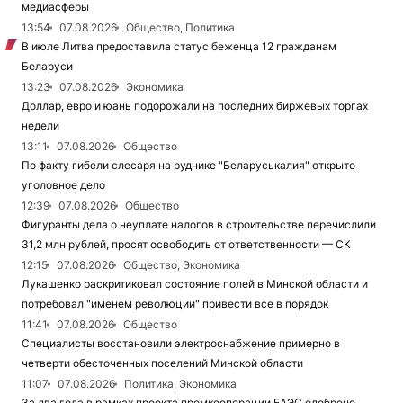
медиасферы
13:54
07.08.2026
Общество, Политика
В июле Литва предоставила статус беженца 12 гражданам
Беларуси
13:23
07.08.2026
Экономика
Доллар, евро и юань подорожали на последних биржевых торгах
недели
13:11
07.08.2026
Общество
По факту гибели слесаря на руднике "Беларуськалия" открыто
уголовное дело
12:39
07.08.2026
Общество
Фигуранты дела о неуплате налогов в строительстве перечислили
31,2 млн рублей, просят освободить от ответственности — СК
12:15
07.08.2026
Общество, Экономика
Лукашенко раскритиковал состояние полей в Минской области и
потребовал "именем революции" привести все в порядок
11:41
07.08.2026
Общество
Специалисты восстановили электроснабжение примерно в
четверти обесточенных поселений Минской области
11:07
07.08.2026
Политика, Экономика
За два года в рамках проекта промкооперации ЕАЭС одобрено