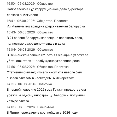
16:50
06.08.2026
Общество
Направлено в суд коррупционное дело директора
лесхоза в Могилеве
16:41
06.08.2026
Общество, Политика
Из Мьянмы возвращена удерживаемая белоруска
15:43
06.08.2026
Общество
В 21 районе Беларуси запрещено посещать леса,
полностью разрешено — лишь в двух
15:04
06.08.2026
Общество
В Сенненском районе 62-летняя женщина угрожала
убить сожителя — возбуждено уголовное дело
14:56
06.08.2026
Общество, Политика
Статкевич считает, что его инсульт в неволе был
вызван отказом в необходимых лекарствах
14:33
06.08.2026
Политика
В первой половине 2026 года Грузия предоставила
убежище одному иностранцу, белорусы получили
четыре отказа
14:09
06.08.2026
Экономика
В Литве перехвачена крупнейшая в 2026 году