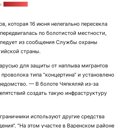
о:
СОГГ Литвы
ов, которая 16 июня нелегально пересекла
 передвигалась по болотистой местности,
 следует из сообщения Службы охраны
тийской страны.
ларусью для защиты от наплыва мигрантов
проволока типа “концертина“ и установлено
едомство. — В болоте Чяпкяляй из-за
репятствий создать такую инфраструктуру
ограничники используют другие средства
дения“. “На этом участке в Варенском районе