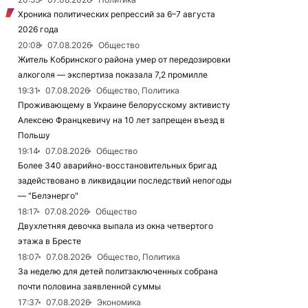
Хроника политических репрессий за 6–7 августа
2026 года
20:08
07.08.2026
Общество
Житель Кобринского района умер от передозировки
алкоголя — экспертиза показала 7,2 промилле
19:31
07.08.2026
Общество, Политика
Проживающему в Украине белорусскому активисту
Алексею Францкевичу на 10 лет запрещен въезд в
Польшу
19:14
07.08.2026
Общество
Более 340 аварийно-восстановительных бригад
задействовано в ликвидации последствий непогоды
— "Белэнерго"
18:17
07.08.2026
Общество
Двухлетняя девочка выпала из окна четвертого
этажа в Бресте
18:07
07.08.2026
Общество, Политика
За неделю для детей политзаключенных собрана
почти половина заявленной суммы
17:37
07.08.2026
Экономика