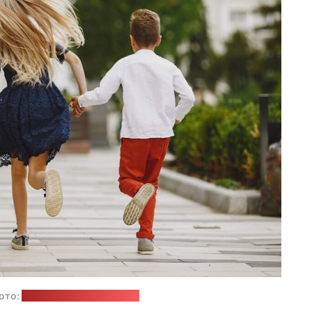
ото:
prostooleh / freepik.com