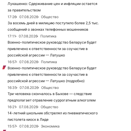
Лукашенко: Сдерживание цен и инфляции остается
за правительством
17:26
07.08.2026
Общество
За восемь дней в милицию поступило более 2,5 тыс.
сообщений о звонках телефонных мошенников
17:11
07.08.2026
Политика
Военно-политическое руководство Беларуси будет
привлечено к ответственности за соучастие в
российской агрессии — Латушко
16:57
07.08.2026
Политика
Военно-политическое руководство Беларуси будет
привлечено к ответственности за соучастие в
российской агрессии — Латушко (подробно)
16:35
07.08.2026
Общество
Три человека скончалось в Быхове — следствие
предполагает отравление суррогатным алкоголем
16:21
07.08.2026
Общество
14-летний школьник обстрелял из пневматического
пистолета киоск в Лиде
15:57
07.08.2026
Экономика