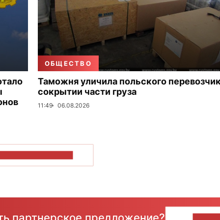
ОБЩЕСТВО
отало
Таможня уличила польского перевозчик
ы
сокрытии части груза
онов
11:49
06.08.2026
ОКАЗАТЬ БОЛЬШЕ
сть партнерское предложение?
НАПИ