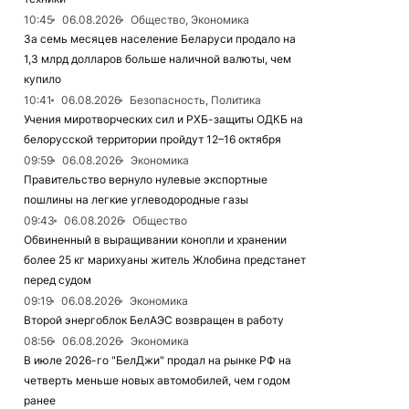
10:45
06.08.2026
Общество, Экономика
За семь месяцев население Беларуси продало на
1,3 млрд долларов больше наличной валюты, чем
купило
10:41
06.08.2026
Безопасность, Политика
Учения миротворческих сил и РХБ-защиты ОДКБ на
белорусской территории пройдут 12–16 октября
09:59
06.08.2026
Экономика
Правительство вернуло нулевые экспортные
пошлины на легкие углеводородные газы
09:43
06.08.2026
Общество
Обвиненный в выращивании конопли и хранении
более 25 кг марихуаны житель Жлобина предстанет
перед судом
09:19
06.08.2026
Экономика
Второй энергоблок БелАЭС возвращен в работу
08:56
06.08.2026
Экономика
В июле 2026-го "БелДжи" продал на рынке РФ на
четверть меньше новых автомобилей, чем годом
ранее