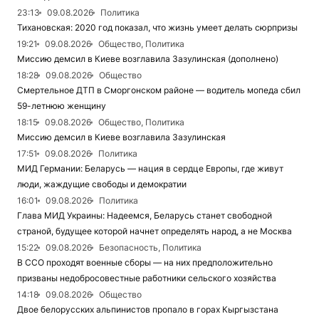
23:13
09.08.2026
Политика
Тихановская: 2020 год показал, что жизнь умеет делать сюрпризы
19:21
09.08.2026
Общество, Политика
Миссию демсил в Киеве возглавила Зазулинская (дополнено)
18:28
09.08.2026
Общество
Смертельное ДТП в Сморгонском районе — водитель мопеда сбил
59-летнюю женщину
18:15
09.08.2026
Общество, Политика
Миссию демсил в Киеве возглавила Зазулинская
17:51
09.08.2026
Политика
МИД Германии: Беларусь — нация в сердце Европы, где живут
люди, жаждущие свободы и демократии
16:01
09.08.2026
Политика
Глава МИД Украины: Надеемся, Беларусь станет свободной
страной, будущее которой начнет определять народ, а не Москва
15:22
09.08.2026
Безопасность, Политика
В ССО проходят военные сборы — на них предположительно
призваны недобросовестные работники сельского хозяйства
14:18
09.08.2026
Общество
Двое белорусских альпинистов пропало в горах Кыргызстана