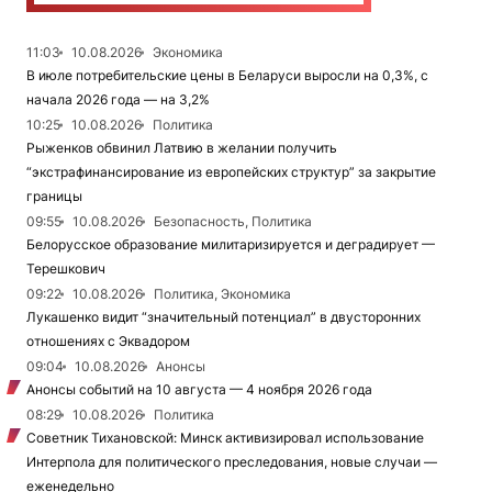
11:03
10.08.2026
Экономика
В июле потребительские цены в Беларуси выросли на 0,3%, с
начала 2026 года — на 3,2%
10:25
10.08.2026
Политика
Рыженков обвинил Латвию в желании получить
“экстрафинансирование из европейских структур” за закрытие
границы
09:55
10.08.2026
Безопасность, Политика
Белорусское образование милитаризируется и деградирует —
Терешкович
09:22
10.08.2026
Политика, Экономика
Лукашенко видит “значительный потенциал” в двусторонних
отношениях с Эквадором
09:04
10.08.2026
Анонсы
Анонсы событий на 10 августа — 4 ноября 2026 года
08:29
10.08.2026
Политика
Советник Тихановской: Минск активизировал использование
Интерпола для политического преследования, новые случаи —
еженедельно