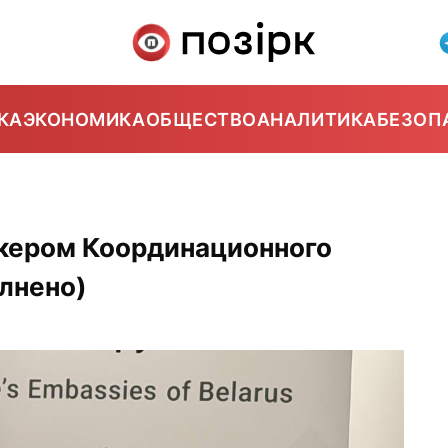
КА
ЭКОНОМИКА
ОБЩЕСТВО
АНАЛИТИКА
БЕЗОП
икером Координационного
олнено)