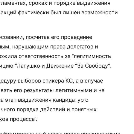
ламентах, сроках и порядке выдвижения
 фракций фактически был лишен возможности
осовании, посчитав его проведение
ым, нарушающим права делегатов и
ложила ответственность за “легитимность
лицию “Латушко и Движение “За Свободу“.
едуру выборов спикера КС, а в случае
вать его результаты легитимными и не
на этап выдвижения кандидатур с
ачного порядка действий и понятных
ков процесса“.
 сформированный сразу после президентских