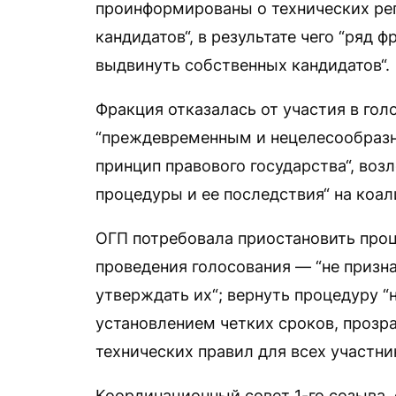
проинформированы о технических рег
кандидатов“, в результате чего “ряд
выдвинуть собственных кандидатов“.
Фракция отказалась от участия в гол
“преждевременным и нецелесообразн
принцип правового государства“, воз
процедуры и ее последствия“ на коа
ОГП потребовала приостановить проц
проведения голосования — “не призна
утверждать их“; вернуть процедуру “
установлением четких сроков, прозр
технических правил для всех участни
Координационный совет 1-го созыва,