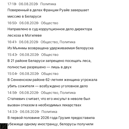
17:18
06.08.2026
Политика
Поверенный в делах Франции Руайе завершает
миссию в Беларуси
16:50
06.08.2026
Общество
Направлено в суд коррупционное дело директора
лесхоза в Могилеве
16:41
06.08.2026
Общество, Политика
Из Мьянмы возвращена удерживаемая белоруска
15:43
06.08.2026
Общество
В 21 районе Беларуси запрещено посещать леса,
полностью разрешено — лишь в двух
15:04
06.08.2026
Общество
В Сенненском районе 62-летняя женщина угрожала
убить сожителя — возбуждено уголовное дело
14:56
06.08.2026
Общество, Политика
Статкевич считает, что его инсульт в неволе был
вызван отказом в необходимых лекарствах
14:33
06.08.2026
Политика
В первой половине 2026 года Грузия предоставила
убежище одному иностранцу, белорусы получили