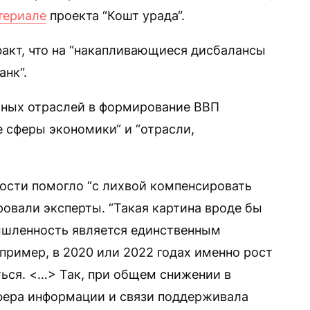
териале
проекта “Кошт урада“.
факт, что на “накапливающиеся дисбалансы
анк“.
ичных отраслей в формирование ВВП
е сферы экономики“ и “отрасли,
ости помогло “с лихвой компенсировать
ировали эксперты. “Такая картина вроде бы
ышленность является единственным
пример, в 2020 или 2022 годах именно рост
ться. <…> Так, при общем снижении в
сфера информации и связи поддерживала